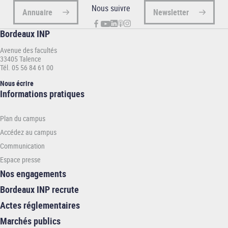
Nous suivre
Annuaire
Newsletter
Bordeaux INP
Avenue des facultés
33405 Talence
Tél. 05 56 84 61 00
Nous écrire
Informations
Informations pratiques
pratiques
-
Plan du campus
INP
Accédez au campus
Communication
Espace presse
Nos engagements
Bordeaux INP recrute
Actes réglementaires
Marchés publics