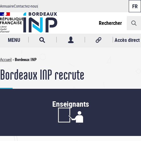
Panneau de gestion des cookies
Aller
Annuaire
Contactez-nous
au
Header
contenu
principal
Rechercher
MENU
Accès direct
Accueil
Bordeaux INP
Fil
Bordeaux INP recrute
d'Ariane
Enseignants