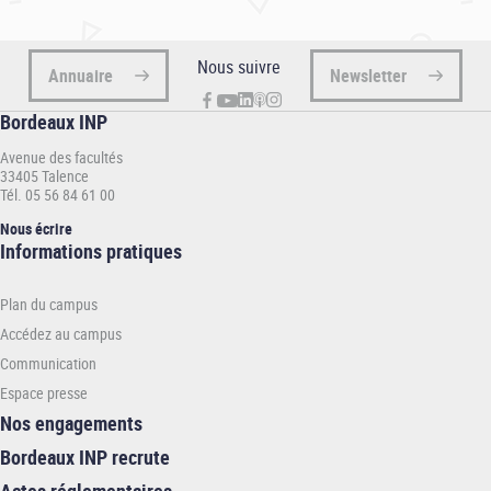
Nous suivre
Annuaire
Newsletter
Bordeaux INP
Avenue des facultés
33405 Talence
Tél. 05 56 84 61 00
Nous écrire
Informations
Informations pratiques
pratiques
-
Plan du campus
INP
Accédez au campus
Communication
Espace presse
Nos engagements
Bordeaux INP recrute
Actes réglementaires