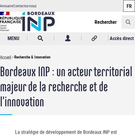
Panneau de gestion des cookies
Aller
Annuaire
Contactez-nous
au
Header
contenu
principal
Rechercher
MENU
Accès direct
Accueil
Recherche & Innovation
Fil
Bordeaux INP : un acteur territorial
d'Ariane
majeur de la recherche et de
l'innovation
La stratégie de développement de Bordeaux INP est