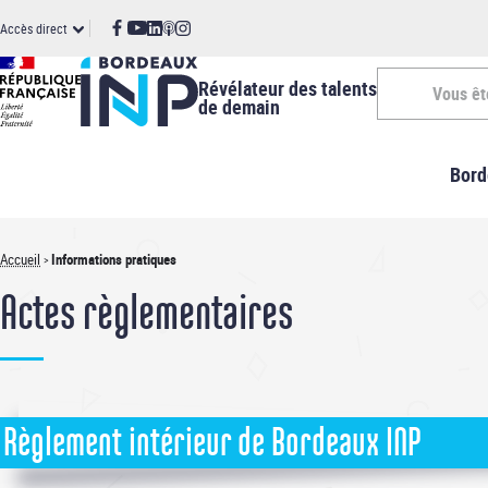
Panneau de gestion des cookies
Aller
ccès
Accès direct
au
contenu
irect
principal
Révélateur des talents
Vous êt
de demain
Vous
Bord
êtes
-
Accueil
Informations pratiques
Fil
INP
Actes règlementaires
d'Ariane
Règlement intérieur de Bordeaux INP