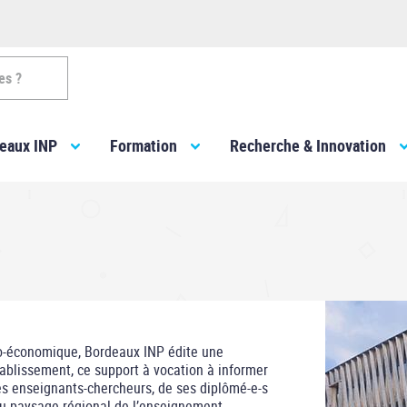
es ?
eaux INP
Formation
Recherche & Innovation
cio-économique, Bordeaux INP édite une
ablissement, ce support à vocation à informer
ses enseignants-chercheurs, de ses diplômé-e-s
 du paysage régional de l’enseignement