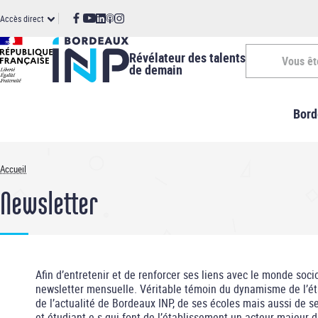
Panneau de gestion des cookies
Aller
ccès
Accès direct
au
contenu
irect
principal
Révélateur des talents
Vous êt
de demain
Vous
Bord
êtes
-
Accueil
Fil
INP
Newsletter
d'Ariane
Afin d’entretenir et de renforcer ses liens avec le monde so
newsletter mensuelle. Véritable témoin du dynamisme de l’ét
de l’actualité de Bordeaux INP, de ses écoles mais aussi de 
et étudiant-e-s qui font de l’établissement un acteur majeur