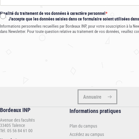
Finalité du traitement de vos données à caractère personnel
J'accepte que les données saisies dans ce formulaire soient utilisées dan
Informations personnelles recueillies par Bordeaux INP, pour votre souscription à la New
dans Newsletter. Pour toute question relative au traitement de vos données, veuillez cons
Annuaire
Bordeaux INP
Informations
Informations pratiques
pratiques
Avenue des facultés
-
33405 Talence
Plan du campus
INP
Tél. 05 56 84 61 00
Accédez au campus